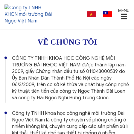
MENU
VỀ CHÚNG TÔI
TRANG CHỦ
VỀ CHÚNG TÔI
CÔNG TY TNHH KHOA HỌC CÔNG NGHỆ MÔI
TRƯỜNG ĐÀI NGỌC VIỆT NAM được thành lập năm
HẠNG MỤC KINH DOANH
2009, giấy Chứng nhận đầu tư số 011043000539 do
Ủy Ban Nhân Dân Thành Phố Hà Nội cấp ngày
CÔNG TRÌNH ĐÃ THỰC HIỆN
06/3/2009, trên cơ sở kế thừa và phát huy công nghệ
kỹ thuật tiên tiến của công ty Ngọc Thành Đài Loan
LIÊN HỆ
và công ty Đài Ngọc Nghi Hưng Trung Quốc.
Công ty TNHH khoa học công nghệ môi trường Đài
Ngọc Viêt Nam là công ty chuyên về phòng chống ô
nhiễm không khí, chuyên cung cấp các sản phẩm xử lí
khí thải, thiết kế chế tạo thiết bị chống ô nhiễm